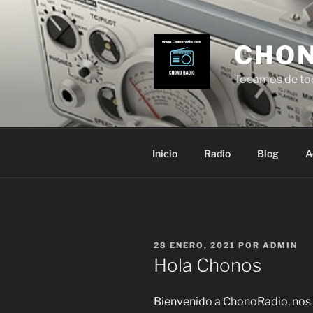
Ir
al
contenido
CHON
Tocamos de to
Inicio
Radio
Blog
A
PUBLICADO
28 ENERO, 2021
POR
ADMIN
EN
Hola Chonos
Bienvenido a ChonoRadio, nos e