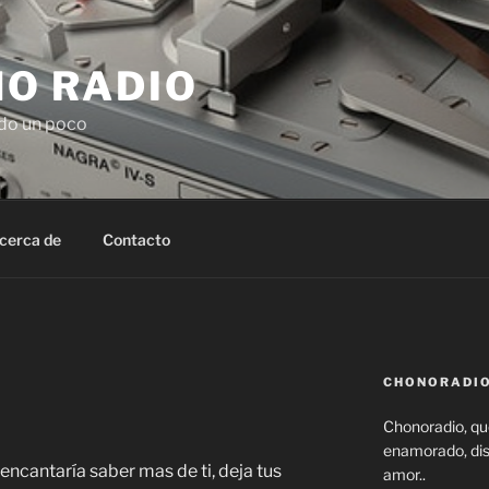
O RADIO
do un poco
cerca de
Contacto
CHONORADIO
Chonoradio, que
enamorado, disf
ncantaría saber mas de ti, deja tus
amor..